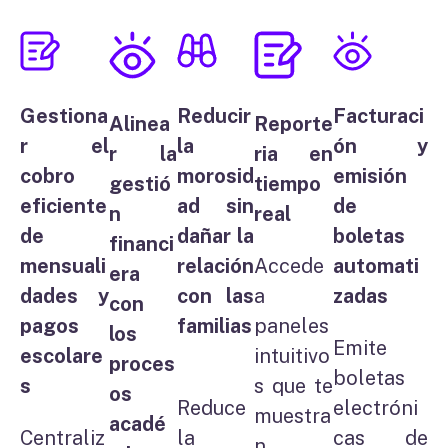
Gestiona
Reducir
Facturaci
Alinea
Reporte
r el
la
ón y
r la
ria en
cobro
morosid
emisión
gestió
tiempo
eficiente
ad sin
de
n
real
de
dañar la
boletas
financi
mensuali
relación
automati
Accede
era
dades y
con las
zadas
a
con
pagos
familias
paneles
los
Emite
escolare
intuitivo
proces
boletas
s
s que te
os
Reduce
electróni
muestra
acadé
Centraliz
la
cas de
n