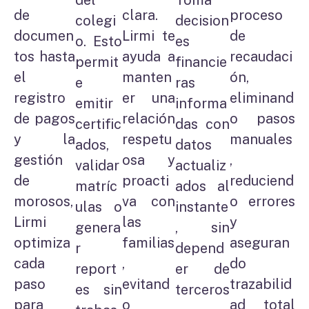
del
Toma
de
clara.
proceso
colegi
decision
documen
Lirmi te
de
o. Esto
es
tos hasta
ayuda a
recaudaci
permit
financie
el
manten
ón,
e
ras
registro
er una
eliminand
emitir
informa
de pagos
relación
o pasos
certific
das con
y la
respetu
manuales
ados,
datos
gestión
osa y
,
validar
actualiz
de
proacti
reduciend
matríc
ados al
morosos,
va con
o errores
ulas o
instante
Lirmi
las
y
genera
, sin
optimiza
familias
aseguran
r
depend
cada
,
do
report
er de
paso
evitand
trazabilid
es sin
terceros
para
o
ad total