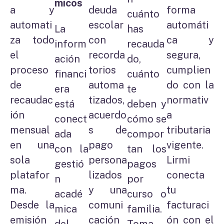
micos
a y
deuda
forma
cuánto
automati
escolar
automáti
La
has
za todo
con
ca y
inform
recauda
el
recorda
segura,
ación
do,
proceso
torios
cumplien
financi
cuánto
de
automa
do con la
era
te
recaudac
tizados,
normativ
está
deben y
ión
acuerdo
a
conect
cómo se
mensual
s de
tributaria
ada
compor
en una
pago
vigente.
con la
tan los
sola
persona
Lirmi
gestió
pagos
platafor
lizados
conecta
n
por
ma.
y una
tu
acadé
curso o
Desde la
comuni
facturaci
mica
familia.
emisión
cación
ón con el