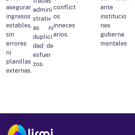
trabas
.
asegurar
conflict
ante
admini
ingresos
os
institucio
strativ
estables,
inneces
nes
as ni
sin
arios.
guberna
duplici
errores
mentales
dad de
ni
esfuer
planillas
zos.
externas.