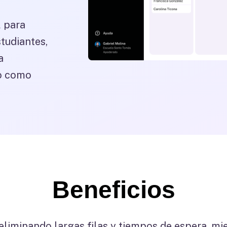
l para
studiantes,
a
io como
Beneficios
 eliminando largas filas y tiempos de espera, mi